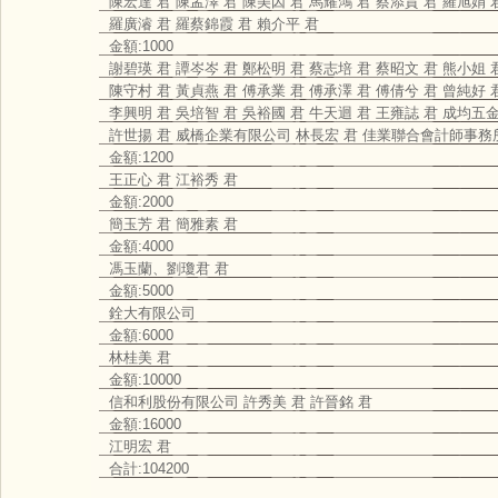
陳宏達 君 陳孟澤 君 陳美因 君 馬耀鴻 君 蔡添貴 君 羅旭娟 
羅廣濬 君 羅蔡錦霞 君 賴介平 君
金額:1000
謝碧瑛 君 譚岑岑 君 鄭松明 君 蔡志培 君 蔡昭文 君 熊小姐 
陳守村 君 黃貞燕 君 傅承業 君 傅承澤 君 傅倩兮 君 曾純好 
李興明 君 吳培智 君 吳裕國 君 牛天迴 君 王雍誌 君 成均
許世揚 君 威橋企業有限公司 林長宏 君 佳業聯合會計師事務
金額:1200
王正心 君 江裕秀 君
金額:2000
簡玉芳 君 簡雅素 君
金額:4000
馮玉蘭、劉瓊君 君
金額:5000
銓大有限公司
金額:6000
林桂美 君
金額:10000
信和利股份有限公司 許秀美 君 許晉銘 君
金額:16000
江明宏 君
合計:104200