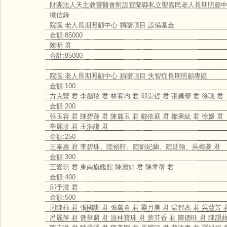
財團法人天主教靈醫會附設宜蘭縣私立聖嘉民老人長期照顧
徵信錄
院區:老人長期照顧中心 捐贈項目:設備基金
金額:85000
陳明 君
合計:85000
院區:老人長期照顧中心 捐贈項目:失智症長期照顧專區
金額:100
方克豐 君 李懿玹 君 林宥均 君 邱崇哲 君 張姵瑩 君 徐聰 君
金額:200
張玉容 君 陳碧蓮 君 陳麗玉 君 鄒依庭 君 鄒秉紘 君 徐媛 君
辛麗珍 君 王浩謙 君
金額:250
王泰惠 君 李碧珠、陸裕軒、陸劉妃蘭、陸廷翰、吳梅菱 君
金額:300
王愛琪 君 東南旗艦館 陳麗如 君 陳韋蒨 君
金額:400
邱予澄 君
金額:500
周陳柿 君 張國訓 君 張萬勇 君 梁月美 君 温智杰 君 吳慧芳 
呂麗萍 君 曾華麟 君 游林寶珠 君 黃芬香 君 陳德旺 君 陳韻曲