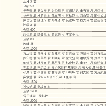
王月珠 君
金額:500
吳守豪 君 吳俊宏 君 朱季華 君 江俐彣 君 李秀蓮 君 呂季娟
林佩蒨 君 林勝雄 君 孫嘉鴻 君 黃秋連 君 陳俞安 君 陳佳如 
陳佳忻 君 陳佳怡 君 鄭旭彥 君 葉雅玲 君 魏秀伶 君 趙芸瑄 
謝曜全 君
金額:600
莊佳葳 君 陳登龍 君 黃惠美 君 李定中 君
金額:800
陳鍵 君
金額:1000
黃正雄 君 黃秀玲 君 彭建章 君 彭寶蓮 君 陳怡伶 君 許黃美玉
陳守村 君 簡美琴 君 劉姸希 君 盧元盛 君 蕭敏秀 君 蕭尊仁 
賴煥宗 君 林宏南 君 林芬柔 君 林金坤 君 李美仁 君 李明奎 
李源清 君 李碧環 君 良心傢俱行 馬耀鴻 君 張人偉 君 張美慎
張席瑋 君 張國富 君 林萍源 君 邱琦玲 君 何秀蘭 君 吳莊網直
吳紫慧 君 成均五金有限公司 王俐華 君
金額:1500
吳心愉 君 藍緯民 君
金額:1900
電子發票中獎捐款
金額:2000
許家溱 君 曾玉琴 君 彭秀鳳 君 甘年安 君 王永得 君 周富英 