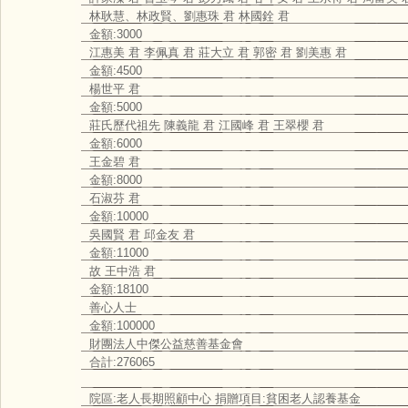
林耿慧、林政賢、劉惠珠 君 林國銓 君
金額:3000
江惠美 君 李佩真 君 莊大立 君 郭密 君 劉美惠 君
金額:4500
楊世平 君
金額:5000
莊氏歷代祖先 陳義龍 君 江國峰 君 王翠櫻 君
金額:6000
王金碧 君
金額:8000
石淑芬 君
金額:10000
吳國賢 君 邱金友 君
金額:11000
故 王中浩 君
金額:18100
善心人士
金額:100000
財團法人中傑公益慈善基金會
合計:276065
院區:老人長期照顧中心 捐贈項目:貧困老人認養基金