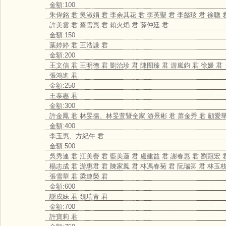
金額:100
朱偉銘 君 吳淑娟 君 李余其花 君 李英聖 君 李懿玹 君 徐聰 
許美雲 君 蔡雪惠 君 賴火熖 君 薛仲廷 君
金額:150
葉婷婷 君 王浩謙 君
金額:200
王文信 君 王明德 君 劉治珍 君 陳囿臻 君 游嵐鈞 君 徐媛 君
張鴻進 君
金額:250
王泰惠 君
金額:300
許金鳳 君 林旻揚、林旻萱暨全家 游景彬 君 蕭金秀 君 顧愛華
金額:400
李玉惠、方紀午 君
金額:500
吳秀連 君 江美譽 君 藍美蓮 君 盧建益 君 謝春惠 君 劉冠宏 
楊志成 君 游惠君 君 陳家鳳 君 林馮春菊 君 阮瑞卿 君 林玉枝
張雪華 君 梁連榮 君
金額:600
謝戍妹 君 魏瑞青 君
金額:700
許寶莉 君