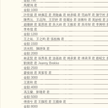
金額:750
馬耀鴻 君
金額:1000
許世揚 君 林佩芸 君 周敬鑫 君 林承暘 君 范絲琴 君 陳守村 
陳秀沅、王品翔、王羿婷 君 曾麗珍 君 游雅玲 君 黃妙楦 君 
趙珊嬋 君 葉恩慈 君 吳大綺 君 王般若 君 吳培智 君 李興明 
李奇儒 君
金額:1200
王之祐、王之昀 君 張枝梅 君
金額:1500
洪光熙、陳靜珠 君
金額:2000
林孟賢 君 張秀美 君 游基政 君 傅承業 君 傅承澤 君 蔡昭文 
劉俐君 君 Jeanny Brekke
金額:2500
廖俊雄 君 黃絮苓 君
金額:3000
王憲和 君
金額:4000
馮玉蘭、劉瓊君 君
金額:5000
傅倩兮 君 王魏照 君 王國偉 君
金額:8000