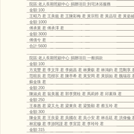
院區:老人長期照顧中心 捐贈項目:到宅沐浴服務
金額:100
王昭乃 君 王美懿 君 王陳彩梅 君 黃宗熙 君 黃品瑄 君 黃姿綾
金額:1000
傅承業 君 傅承澤 君
金額:3000
傅倩兮 君
合計:5600
院區:老人長期照顧中心 捐贈項目:一般捐款
金額:100
方克豐 君 李文萍 君 李銘昌 君 林秉叡 君 林鴻鈞 君 范剛享 
范暄辰 君 范楷㲾 君 陳亭希 君 黃安岡 君 黃韻如 君 魏瑞容 
蘇金珠 君
金額:200
陳淑貞 君 翁美麗 君 郭李寶桂 君 馬莉婷 君 邱素珠 君
金額:250
王泰惠 君 梁又允 君 梁東良 君 梁贄顯 君 蔡玉玲 君
金額:300
陳金英 君 王良晏 君 吳國在 君 吳小安 君 林岳廷 君 洪偉倫 
林宏穆 君 李游阿謹 君 李宜芸 君 李玲玲 君
金額:315