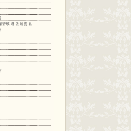
君
謝碧瑛 君 謝麗雲 君
君
君