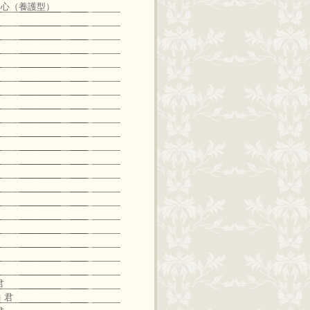
中心（養護型）
君
 君