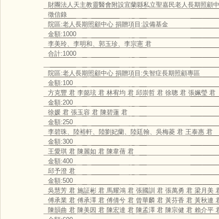
財團法人天主教靈醫會附設宜蘭縣私立聖嘉民老人長期照顧
徵信錄
院區:老人長期照顧中心 捐贈項目:設備基金
金額:1000
李美玲、李明和、郭玉珍、李宗憲 君
合計:1000
院區:老人長期照顧中心 捐贈項目:失智症長期照顧專區
金額:100
方克豐 君 李懿玹 君 林宥均 君 邱崇哲 君 徐聰 君 張姵瑩 君
金額:200
徐媛 君 張玉容 君 陳碧蓮 君
金額:250
李碧珠、陸裕軒、陸劉妃蘭、陸廷翰、吳梅菱 君 王泰惠 君
金額:300
王愛琪 君 陳麗如 君 陳韋蒨 君
金額:400
邱予澄 君
金額:500
吳慧芳 君 施証彬 君 馬耀鴻 君 張國訓 君 張萬勇 君 梁月美 
傅承業 君 傅承澤 君 傅倩兮 君 曾華麟 君 黃芬香 君 黃秋連 
陳韻曲 君 陳美因 君 陳宏達 君 陳孟澤 君 陳宗健 君 賴介平 