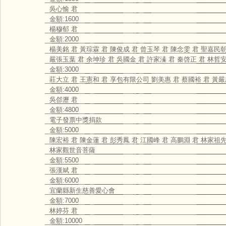
吳心愉 君
金額:1600
楊穆郁 君
金額:2000
楊美銘 君 黃琮霖 君 陳俊成 君 曾玉琴 君 陳念雯 君 聖嘉民
嚴張玉葉 君 余坤珍 君 吳國金 君 許家溱 君 秦啓正 君 林哲安
金額:3000
莊大立 君 王憲和 君 享包有限公司 劉美惠 君 蔡國裕 君 黃嚴
金額:4000
吳郃瀝 君
金額:4800
電子發票中獎捐款
金額:5000
陳宏裕 君 陳金蓮 君 彭秀鳳 君 江國峰 君 高鵬淵 君 林家祖
林家觀世音菩薩
金額:5500
張漢斌 君
金額:6000
宜蘭縣新生慈善愛心會
金額:7000
林婷芬 君
金額:10000