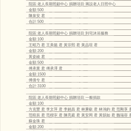
院區:老人長期照顧中心 捐贈項目:籌設老人日照中心
金額:500
陳泉安 君
合計:500
院區:老人長期照顧中心 捐贈項目:到宅沐浴服務
金額:100
王昭乃 君 王美懿 君 黃宗熙 君 黃品瑄 君
金額:200
黃姿綾 君
金額:500
傅承業 君 傅承澤 君
金額:1500
傅倩兮 君
合計:3100
院區:老人長期照顧中心 捐贈項目:一般捐款
金額:100
方克豐 君 李文萍 君 李銘昌 君 林秉叡 君 林鴻鈞 君 范剛享 
范暄辰 君 范楷㲾 君 陳亮庭 君 黃安岡 君 黃韻如 君 魏瑞容 
蘇金珠 君
金額:200