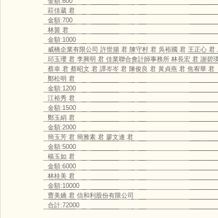
金額:600
莊佳葳 君
金額:700
林茵 君
金額:1000
威橋企業有限公司 許世揚 君 陳守村 君 吳裕國 君 王正心 
邱玉瓔 君 李興明 君 佳業聯合會計師事務所 林長宏 君 謝碧瑛
蔡幸 君 蔡昭文 君 譚岑岑 君 陳俊良 君 黃貞燕 君 焦宥華 君
鄭松明 君
金額:1200
江裕秀 君
金額:1500
鄭玉絹 君
金額:2000
簡玉芳 君 簡雅素 君 廖文連 君
金額:5000
楊玉如 君
金額:6000
林桂美 君
金額:10000
曹美嬌 君 信和利股份有限公司
合計:72000