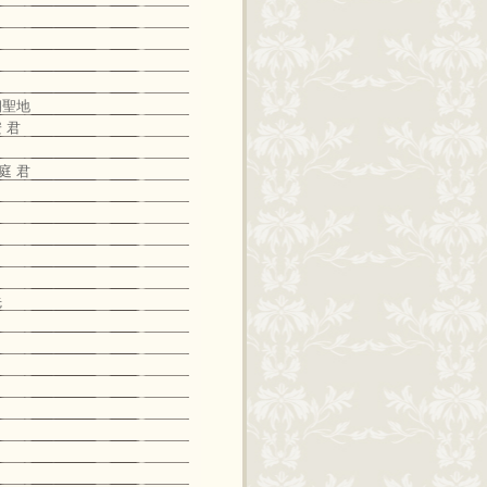
朝聖地
 君
庭 君
先