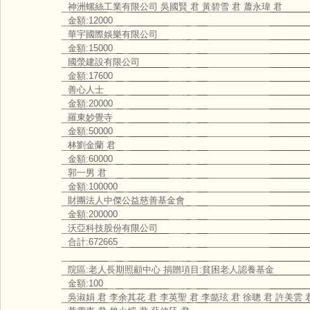
神洲螺絲工業有限公司 吳國賢 君 黃碧雪 君 蕭永瑋 君
金額:12000
華宇國際娛樂有限公司
金額:15000
國滎建設有限公司
金額:17600
善心人士
金額:20000
羅東妙覺寺
金額:50000
林劉金蘭 君
金額:60000
郭一男 君
金額:100000
財團法人中傑公益慈善基金會
金額:200000
沃亞科技股份有限公司
合計:672665
院區:老人長期照顧中心 捐贈項目:貧困老人認養基金
金額:100
吳淑娟 君 李余其花 君 李英聖 君 李懿玹 君 徐聰 君 許美雲 