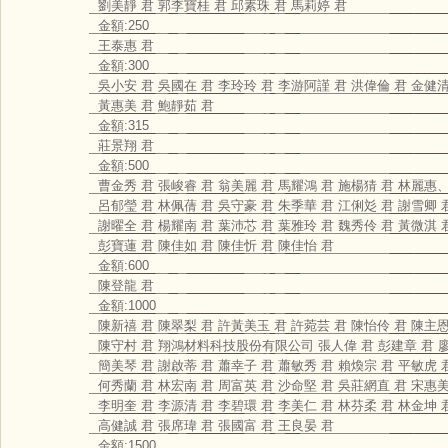
劉美靜 君 郭李寶桂 君 邱素珠 君 馬莉婷 君
金額:250
王泰惠 君
金額:300
吳小安 君 吳國在 君 李玲玲 君 李游阿謹 君 洪偉倫 君 金健清
黃惠美 君 鮑靜茹 君
金額:315
莊景翔 君
金額:500
曹金秀 君 張峻睿 君 翁美麗 君 馬耀鴻 君 施楊猜 君 林麗惠
呂郁瑩 君 林佩蒨 君 吳守豪 君 朱季華 君 江俐彣 君 謝雪卿 
謝曜全 君 楊耀南 君 葉沛芯 君 葉雅玲 君 魏秀伶 君 黃微淇 
彭寶蓮 君 陳佳如 君 陳佳忻 君 陳佳怡 君
金額:600
陳登龍 君
金額:1000
陳新禧 君 陳翠梨 君 許黃美玉 君 許菀芸 君 陳怡伶 君 陳主恩
陳守村 君 翔鴻材料科技股份有限公司 張人偉 君 彭建章 君 廖
簡美琴 君 謝啟蒂 君 蕭幸子 君 蕭敏秀 君 賴煥宗 君 平敏虎 
何秀蘭 君 林宏南 君 周富英 君 沙命堅 君 吳莊網直 君 宋惠美
李明奎 君 李源清 君 李碧環 君 李美仁 君 林芬柔 君 林金坤 
高健誠 君 張席瑋 君 張國富 君 王良晏 君
金額:1500