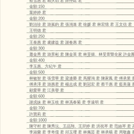
蔡雪惠 君 賴火熖 君 薛仲廷 君
金額:150
葉婷婷 君
金額:200
劉治珍 君 游嵐鈞 君 張鴻進 君 徐媛 君 林宏憶 君 王文信 君
王明德 君
金額:250
王泰惠 君 盧建益 君 謝春惠 君
金額:300
蕭金秀 君 游景彬 君 陳金英 君 林旻揚、林旻萱暨全家 許金鳳
金額:400
李玉惠、方紀午 君
金額:500
林敏智 君 張雪華 君 梁連榮 君 馬耀鴻 君 陳家鳳 君 傅承業 
傅承澤 君 游惠君 君 楊志成 君 劉冠宏 君 蔡千惠 君 藍美蓮 
顧愛華 君 江美譽 君
金額:600
謝戍妹 君 林玉枝 君 林馮春菊 君 李遠明 君
金額:700
許寶莉 君
金額:1000
陳守村 君 陳秀沅、王品翔、王羿婷 君 洪祝琴 君 范絲琴 君 
李淑蘭 君 李奇儒 君 邱玉瓔 君 林佩芸 君 林承暘 君 周敬鑫 