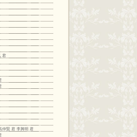
 君
君
君
高仲賢 君 李興明 君
君