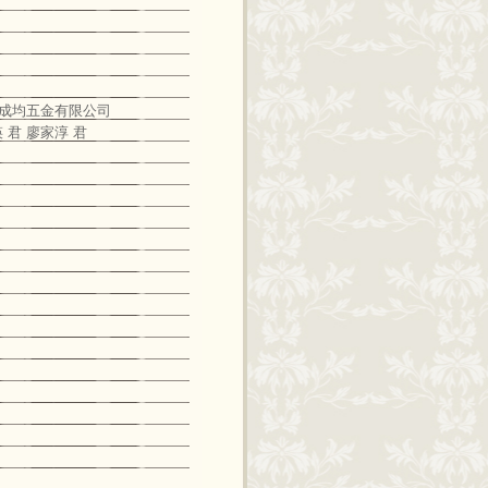
君 成均五金有限公司
 君 廖家淳 君