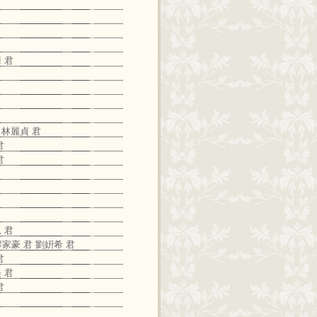
 君
、林麗貞 君
君
君
 君
家豪 君 劉姸希 君
君
 君
君