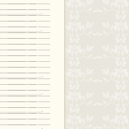
﹏﹏﹏﹏﹏﹏﹏﹏﹏﹏﹏-
﹏﹏﹏﹏﹏﹏﹏﹏﹏﹏﹏-
﹏﹏﹏﹏﹏﹏﹏﹏﹏﹏﹏-
﹏﹏﹏﹏﹏﹏﹏﹏﹏﹏﹏-
﹏﹏﹏﹏﹏﹏﹏﹏﹏﹏﹏-
﹏﹏﹏﹏﹏﹏﹏﹏﹏﹏﹏-