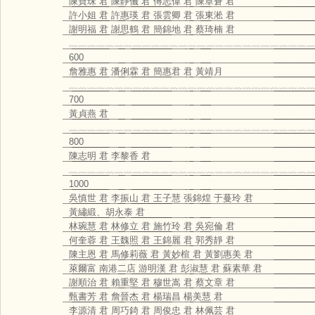
陳寶珠 君 陳靜儀 君 傅志偉 君 陳章蒼 君
許小姐 君 許惠瑛 君 張雲卿 君 張東淞 君
謝明福 君 謝思鶴 君 簡錦地 君 蔡琦楠 君
﹏﹏﹏﹏﹏﹏﹏﹏﹏﹏﹏﹏﹏﹏﹏﹏﹏﹏﹏﹏﹏﹏﹏﹏﹏﹏﹏
600
詹雅惠 君 潘俐霖 君 簡惠君 君 黃靖月
﹏﹏﹏﹏﹏﹏﹏﹏﹏﹏﹏﹏﹏﹏﹏﹏﹏﹏﹏﹏﹏﹏﹏﹏﹏﹏﹏
700
黃貞燕 君
﹏﹏﹏﹏﹏﹏﹏﹏﹏﹏﹏﹏﹏﹏﹏﹏﹏﹏﹏﹏﹏﹏﹏﹏﹏﹏﹏
800
陳志明 君 李黎香 君
﹏﹏﹏﹏﹏﹏﹏﹏﹏﹏﹏﹏﹏﹏﹏﹏﹏﹏﹏﹏﹏﹏﹏﹏﹏﹏﹏
1000
吳慎世 君 李振山 君 王子慧 張錦煌 于蔓玲 君
黃繡緞、胡永泰 君
林琬慧 君 林修立 君 施竹玲 君 吳宛倫 君
何奎蓉 君 王魏照 君 王錦麗 君 郭秀靜 君
陳主恩 君 馬修莉薇 君 黃妙楦 君 黃劉惠美 君
萊爾富 南港二店 游明漢 君 彭淑慧 君 蘇素華 君
謝順治 君 賴重堅 君 穆世嵩 君 蔡文章 君
甄書芳 君 詹晉杰 君 楊瑞昌 楊美慧 君
李源清 君 周巧錡 君 周俊忠 君 林佩芸 君