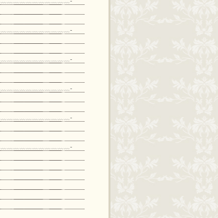
﹏﹏﹏﹏﹏﹏﹏﹏﹏﹏﹏-
﹏﹏﹏﹏﹏﹏﹏﹏﹏﹏﹏-
﹏﹏﹏﹏﹏﹏﹏﹏﹏﹏﹏-
﹏﹏﹏﹏﹏﹏﹏﹏﹏﹏﹏-
﹏﹏﹏﹏﹏﹏﹏﹏﹏﹏﹏-
﹏﹏﹏﹏﹏﹏﹏﹏﹏﹏﹏-