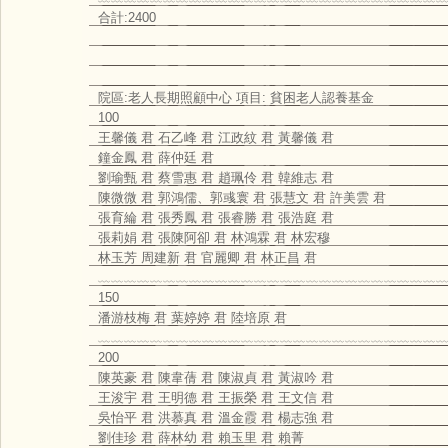
合計:2400
院區:老人長期照顧中心 項目: 貧困老人認養基金
100
王馨儀 君 石乙峰 君 江政紋 君 黃馨儀 君
鐘金鳳 君 薛仲廷 君
劉瑜甄 君 蔡雪惠 君 趙珮伶 君 韓維志 君
陳微微 君 郭鴻儒、郭彧寰 君 張慧文 君 許美雲 君
張育綸 君 張秀鳳 君 張睿勝 君 張浩庭 君
張莉娟 君 張陳阿卻 君 林鴻霖 君 林宏穆
林玉芳 周建新 君 官麗卿 君 林正昌 君
﹏﹏﹏﹏﹏﹏﹏﹏﹏﹏﹏﹏﹏﹏﹏﹏﹏﹏﹏﹏﹏﹏﹏﹏﹏﹏﹏
150
潘游枝梅 君 葉婷婷 君 陸培原 君
﹏﹏﹏﹏﹏﹏﹏﹏﹏﹏﹏﹏﹏﹏﹏﹏﹏﹏﹏﹏﹏﹏﹏﹏﹏﹏﹏
200
陳英豪 君 陳韋蒨 君 陳淑貞 君 黃淑吟 君
王浚宇 君 王明德 君 王振榮 君 王文信 君
吳怡平 君 洪慕真 君 溫金霞 君 楊志強 君
劉佳珍 君 薛林幼 君 賴玉里 君 賴菁