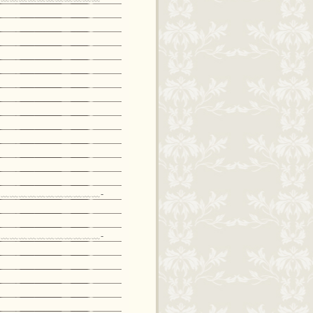
﹏﹏﹏﹏﹏﹏﹏﹏﹏﹏﹏-
﹏﹏﹏﹏﹏﹏﹏﹏﹏﹏﹏-