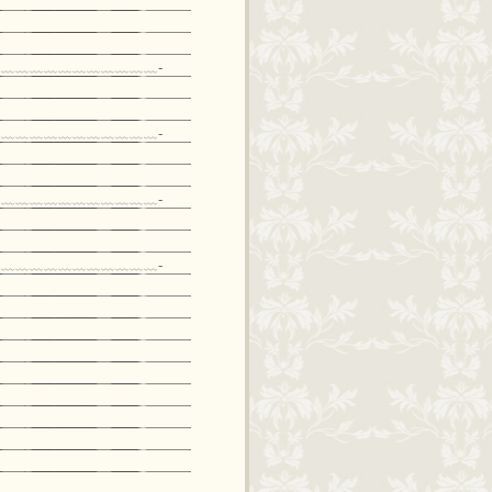
﹏﹏﹏﹏﹏﹏﹏﹏﹏﹏﹏-
﹏﹏﹏﹏﹏﹏﹏﹏﹏﹏﹏-
﹏﹏﹏﹏﹏﹏﹏﹏﹏﹏﹏-
﹏﹏﹏﹏﹏﹏﹏﹏﹏﹏﹏-