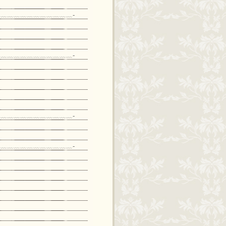
﹏﹏﹏﹏﹏﹏﹏﹏﹏﹏﹏-
﹏﹏﹏﹏﹏﹏﹏﹏﹏﹏﹏-
﹏﹏﹏﹏﹏﹏﹏﹏﹏﹏﹏-
﹏﹏﹏﹏﹏﹏﹏﹏﹏﹏﹏-