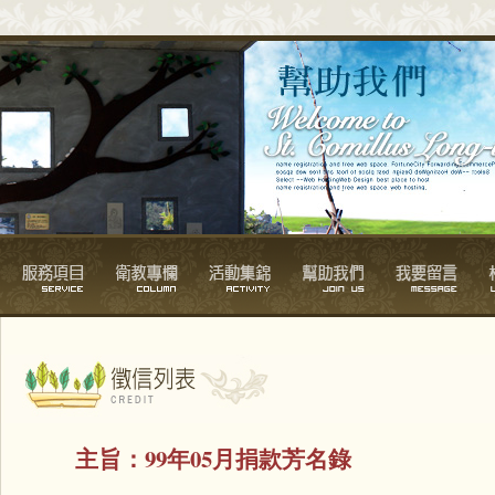
主旨：
99年05月捐款芳名錄