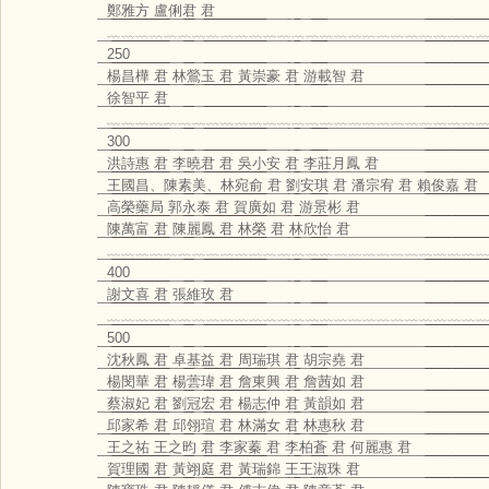
鄭雅方 盧俐君 君
﹏﹏﹏﹏﹏﹏﹏﹏﹏﹏﹏﹏﹏﹏﹏﹏﹏﹏﹏﹏﹏﹏﹏﹏﹏﹏﹏
250
楊昌樺 君 林鶯玉 君 黃崇豪 君 游載智 君
徐智平 君
﹏﹏﹏﹏﹏﹏﹏﹏﹏﹏﹏﹏﹏﹏﹏﹏﹏﹏﹏﹏﹏﹏﹏﹏﹏﹏﹏
300
洪詩惠 君 李曉君 君 吳小安 君 李莊月鳳 君
王國昌、陳素美、林宛俞 君 劉安琪 君 潘宗宥 君 賴俊嘉 君
高榮藥局 郭永泰 君 賀廣如 君 游景彬 君
陳萬富 君 陳麗鳳 君 林榮 君 林欣怡 君
﹏﹏﹏﹏﹏﹏﹏﹏﹏﹏﹏﹏﹏﹏﹏﹏﹏﹏﹏﹏﹏﹏﹏﹏﹏﹏﹏
400
謝文喜 君 張維玫 君
﹏﹏﹏﹏﹏﹏﹏﹏﹏﹏﹏﹏﹏﹏﹏﹏﹏﹏﹏﹏﹏﹏﹏﹏﹏﹏﹏
500
沈秋鳳 君 卓基益 君 周瑞琪 君 胡宗堯 君
楊閔華 君 楊蕓瑋 君 詹東興 君 詹茜如 君
蔡淑妃 君 劉冠宏 君 楊志仲 君 黃韻如 君
邱家希 君 邱翎瑄 君 林滿女 君 林惠秋 君
王之祐 王之昀 君 李家蓁 君 李柏蒼 君 何麗惠 君
賀理國 君 黃翊庭 君 黃瑞錦 王王淑珠 君