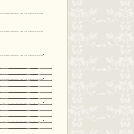
﹏﹏﹏﹏﹏﹏﹏﹏﹏﹏﹏-
﹏﹏﹏﹏﹏﹏﹏﹏﹏﹏﹏-
﹏﹏﹏﹏﹏﹏﹏﹏﹏﹏﹏-
﹏﹏﹏﹏﹏﹏﹏﹏﹏﹏﹏-
﹏﹏﹏﹏﹏﹏﹏﹏﹏﹏﹏-
﹏﹏﹏﹏﹏﹏﹏﹏﹏﹏﹏-