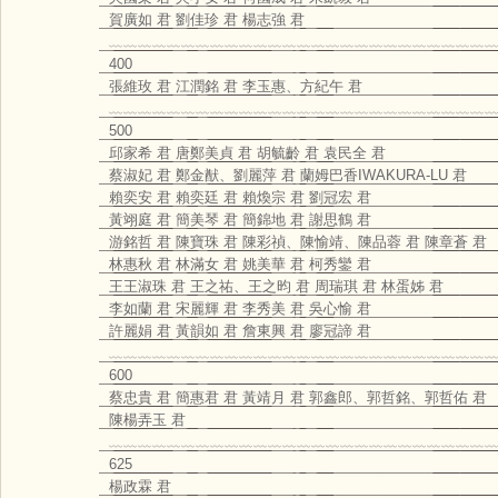
賀廣如 君 劉佳珍 君 楊志強 君
﹏﹏﹏﹏﹏﹏﹏﹏﹏﹏﹏﹏﹏﹏﹏﹏﹏﹏﹏﹏﹏﹏﹏﹏﹏﹏﹏
400
張維玫 君 江潤銘 君 李玉惠、方紀午 君
﹏﹏﹏﹏﹏﹏﹏﹏﹏﹏﹏﹏﹏﹏﹏﹏﹏﹏﹏﹏﹏﹏﹏﹏﹏﹏﹏
500
邱家希 君 唐鄭美貞 君 胡毓齡 君 袁民全 君
蔡淑妃 君 鄭金猷、劉麗萍 君 蘭姆巴香IWAKURA-LU 君
賴奕安 君 賴奕廷 君 賴煥宗 君 劉冠宏 君
黃翊庭 君 簡美琴 君 簡錦地 君 謝思鶴 君
游銘哲 君 陳寶珠 君 陳彩禎、陳愉靖、陳品蓉 君 陳章蒼 君
林惠秋 君 林滿女 君 姚美華 君 柯秀鑾 君
王王淑珠 君 王之祐、王之昀 君 周瑞琪 君 林蛋姊 君
李如蘭 君 宋麗輝 君 李秀美 君 吳心愉 君
許麗娟 君 黃韻如 君 詹東興 君 廖冠諦 君
﹏﹏﹏﹏﹏﹏﹏﹏﹏﹏﹏﹏﹏﹏﹏﹏﹏﹏﹏﹏﹏﹏﹏﹏﹏﹏﹏
600
蔡忠貴 君 簡惠君 君 黃靖月 君 郭鑫郎、郭哲銘、郭哲佑 君
陳楊弄玉 君
﹏﹏﹏﹏﹏﹏﹏﹏﹏﹏﹏﹏﹏﹏﹏﹏﹏﹏﹏﹏﹏﹏﹏﹏﹏﹏﹏
625
楊政霖 君