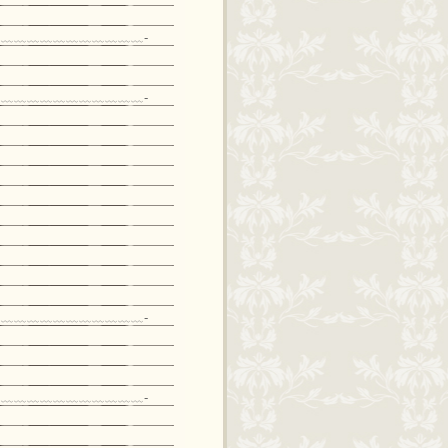
﹏﹏﹏﹏﹏﹏﹏﹏﹏﹏﹏-
﹏﹏﹏﹏﹏﹏﹏﹏﹏﹏﹏-
﹏﹏﹏﹏﹏﹏﹏﹏﹏﹏﹏-
﹏﹏﹏﹏﹏﹏﹏﹏﹏﹏﹏-