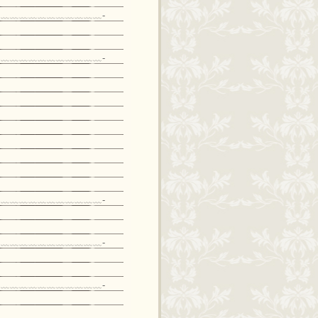
﹏﹏﹏﹏﹏﹏﹏﹏﹏﹏﹏-
﹏﹏﹏﹏﹏﹏﹏﹏﹏﹏﹏-
﹏﹏﹏﹏﹏﹏﹏﹏﹏﹏﹏-
﹏﹏﹏﹏﹏﹏﹏﹏﹏﹏﹏-
﹏﹏﹏﹏﹏﹏﹏﹏﹏﹏﹏-