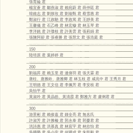
張育綸 君
楊宜蒼 君 鄒燕淑 君 賴宛蔚 君 薛仲廷 君
韓維志 君 劉致玫 君 劉瑜甄 君 蔡雪惠 君
鄭淑行 君 江政馳 君 李政篤 君 王靜美 君
王馨儀 君 石乙峰 君 林宏穆 君 林玉琴 君
李洋銘 君 許瓊枝 君 許美雲 君 張莉娟 君
張陳阿卻 君 張睿勝 君 張慧文 君 張浩庭 君
﹏﹏﹏﹏﹏﹏﹏﹏﹏﹏﹏﹏﹏﹏﹏﹏﹏﹏﹏﹏﹏﹏﹏﹏﹏﹏﹏
150
陸培原 君 葉婷婷 君
﹏﹏﹏﹏﹏﹏﹏﹏﹏﹏﹏﹏﹏﹏﹏﹏﹏﹏﹏﹏﹏﹏﹏﹏﹏﹏﹏
200
劉福昇 君 賴玉里 君 連偉羽 君 張天霖 君
唐柱、唐雅鈴、唐雅卿 君 林玉枝 君 咸兆中 君 王秀月 君
王明德 君 王文信 君 李佩芳 君 李安枝 君
吳怡平 君
黃淑吟 君 黃晶皓、黃清霞 君 鄭雅方 君 盧俐君 君
﹏﹏﹏﹏﹏﹏﹏﹏﹏﹏﹏﹏﹏﹏﹏﹏﹏﹏﹏﹏﹏﹏﹏﹏﹏﹏﹏
300
游景彬 君 賴俊嘉 君 鍾全亮 君 無名氏
許淑芳 君 許雅榛 君 郭永泰 君 郭薆君 君
洪詩惠 君 洪慕真 君 林宸宇 君 林欣怡 君
吳國榮 君 吳小安 君 何國成 君 朱凱毅 君