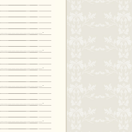
﹏﹏﹏﹏﹏﹏﹏﹏﹏﹏﹏-
﹏﹏﹏﹏﹏﹏﹏﹏﹏﹏﹏-
﹏﹏﹏﹏﹏﹏﹏﹏﹏﹏﹏-
﹏﹏﹏﹏﹏﹏﹏﹏﹏﹏﹏-
﹏﹏﹏﹏﹏﹏﹏﹏﹏﹏﹏-
﹏﹏﹏﹏﹏﹏﹏﹏﹏﹏﹏-