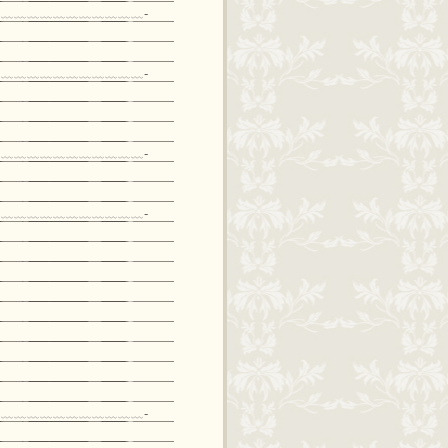
﹏﹏﹏﹏﹏﹏﹏﹏﹏﹏﹏-
﹏﹏﹏﹏﹏﹏﹏﹏﹏﹏﹏-
﹏﹏﹏﹏﹏﹏﹏﹏﹏﹏﹏-
﹏﹏﹏﹏﹏﹏﹏﹏﹏﹏﹏-
﹏﹏﹏﹏﹏﹏﹏﹏﹏﹏﹏-