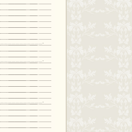
﹏﹏﹏﹏﹏﹏﹏﹏﹏﹏﹏-
﹏﹏﹏﹏﹏﹏﹏﹏﹏﹏﹏-
﹏﹏﹏﹏﹏﹏﹏﹏﹏﹏﹏-