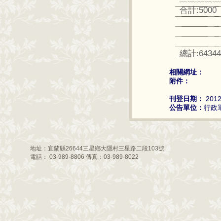
合計:5000
總計:64344
相關網址：
附件：
刊登日期：
2012
公告單位：
行政
地址：宜蘭縣26644三星鄉大隱村三星路二段103號
電話： 03-989-8806 傳真：03-989-8022