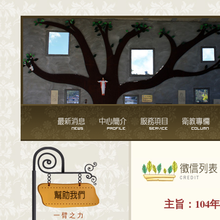
主旨：
104
一臂之力