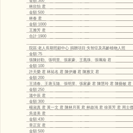
金額:300
林欣怡 君
金額:500
林春 君
金額:1000
王雅芳 君
合計:1900
院區:老人長期照顧中心 捐贈項目:失智症及高齡植物人照
金額:75
張陳好勸、張明里、張家豪、王凰珠、張珮瑜 君
金額:100
許天榮 君 林祐名 君 陳伊姍 君 陳雅文 君
金額:200
王清春、王唐玉隨、張明里、張家豪 君 陳慧玲 君 陳藝敏 君
金額:250
溫中辰 君
金額:300
楊淑真 君 黃一文 君 陳林月英 君 林啟鴻 君 徐英芳 君 周士
吳道美 君
金額:430
章正宜 君
金額:500