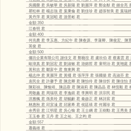
吳國榮 君 吳敏華 君 吳新陽 君 劉麗萍 君 鄭金猷 君 鍾全亮 
瞿松林 君 楊志強 君 葉秉倫 君 劉佳珍 君 趙張智美 君 葉瑞婷
黃丹萍 君 黃冠昭 君 游景彬 君
金額:350
江春明 君
金額:400
何兆農 君 李玉惠、方紀午 君 陳春源、李蓮卿、陳俊宏、陳寬瑩
英俊 君
金額:500
儷坊企業有限公司 謝佳文 君 鄭藝玟 君 盧欣伯 君 蔡素雲 君
歐瑋真 君 劉冠宏 君 劉淑敏 君 游銘哲 君 童明治 君 黃翊庭 
黃和吉 君 鄒富中 君 詹東興 君
楊志仲 君 黃麗萍 君 黃欉 君 張萍萍 君 張國揚 君 高淑芬 君
袁民全 君 許馨予 君 陳忠卿 君 陳怡伶 君 陳佳忻 君 陳佳怡 
陳彩禎、陳愉靖、陳品蓉 君 陳淑莉 君 陳晶晶 君 林恆毅 君 
周敬鑫 君 周瑞琪 君 李逸鎂 君 李興明 君 洪宗民 君
洪雅楓 君 孫美玲 君 胡毓齡 君 秦啟正 君 林詩宸 君
林惠秋 君 邱宜溱 君 邱家希 君 侯廷禧 君 何麗珍 君
余秀容 君 江明星 君 吳心愉 君 王士綱 君 王樹勳 君 王秀美 
王玉春 君 王丹 君 王之祐、王之昀 君
金額:557
蕭義雄 君