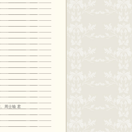
傑、周士喻 君