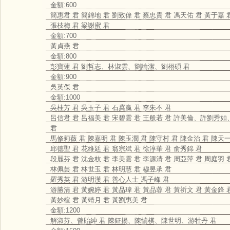
金額:600
簡惠君 君 簡錦地 君 劉致偉 君 蔡忠貴 君 馮天佑 君 黃于嘉 
張枝梅 君 梁謝蜜 君
金額:700
黃貞燕 君
金額:800
彭寶蓮 君 劉哲志、林淑雲、劉諭潔、劉栩碩 君
金額:900
吳英傑 君
金額:1000
吳桂芳 君 吳玉子 君 石冀嬴 君 李朱不 君
呂信君 君 呂福美 君 宋碧雲 君 王般若 君 許美倫、許劉秀
君
馬修莉薇 君 陳嘉明 君 陳玉潤 君 陳守村 君 陳金治 君 陳天一
邱德聖 君 花維廷 君 翁宗斌 君 徐淳華 君 俞秀錦 君
段麗芬 君 沈金枝 君 李美雲 君 李源清 君 周亞萍 君 周庭羽 
林佩芸 君 林世玉 君 林明慧 君 穆昱承 君
羅秀英 君 游明漢 君 善心人士 馮子峰 君
游勝清 君 黃婉婷 君 黃品瑋 君 黃品蓉 君 黃祈文 君 黃金鋒 
黃妙楦 君 黃靖月 君 黃劉惠美 君
金額:1200
解淑芬、曾貽紳 君 陳鉦揚、陳惴棋、陳世明、游牡丹 君