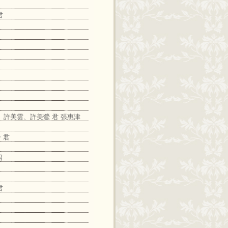
君
如、許美雲、許美鶯 君 張惠津
 君
君
君