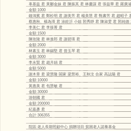
辜基益 君 黃鄒金妹 君 陳振其 君 林慶謀 君 張益華 君 羅廣
金額:1000
鐘鴻賓 君 鄭松明 君 謝美芳 君 楊美慧 君 甄書芳 君 趙昭子 
蔡惠秋、楊為瑛 君 涂銓沂 小姐 郭秀靜 君 陳淑雯 君 郭純德 
李美仁 君 李筱菁 君
金額:1500
陳玫陵 君 林進郎 君 謝碧瑛 君
金額:2000
林素玉 君 林錫堅 君 曾玉琴 君
金額:3000
李永賢 君 趙月娟 君
金額:5000
謝木章 君 梁慧隆 閤家 梁慧裕、王秋汶 合家 高誌陽 君
金額:10000
黃惠美 君 包慧敏 君
金額:30000
游朝國 君
金額:200000
紀嘉彥 君
合計:306355
院區:老人長期照顧中心 捐贈項目:貧困老人認養基金