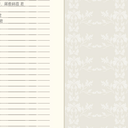
濬、羅蔡錦霞 君
君
君