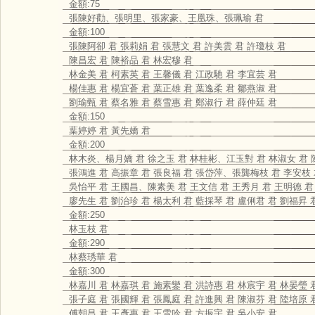
金額:75
張陳好勸、張明里、張家豪、王凰珠、張珮瑜 君
金額:100
張陳阿卻 君 張莉娟 君 張慧文 君 許美雲 君 許瓊枝 君
陳昌宏 君 陳裕品 君 林宏穆 君
林金美 君 柯素英 君 王馨儀 君 江政馳 君 李宜芸 君
楊佳惠 君 楊宜蒼 君 葉正雄 君 葉逸柔 君 鄒燕淑 君
劉瑜甄 君 蔡名雅 君 蔡雪惠 君 鄭淑行 君 薛仲廷 君
金額:150
葉婷婷 君 黃先嬌 君
金額:200
林木炎、楊月嬌 君 徐之玉 君 林桂彬、江玉對 君 林淑女 君 
張鴻進 君 高振章 君 張良福 君 張岱萍、張龔梅枝 君 李安枝
吳怡平 君 王國昌、陳素美 君 王文信 君 王秀月 君 王明德 君
廖先生 君 劉治珍 君 楊太利 君 藍採琴 君 盧俐君 君 劉福昇 
金額:250
林玉枝 君
金額:290
林蔡琇華 君
金額:300
林嘉川 君 林嘉琪 君 施素鑾 君 洪詩惠 君 林宸宇 君 林晏瑩 
張子庭 君 張國輝 君 張鳳庭 君 許進興 君 陳淑芬 君 陸培原 
傅朝昌 君 王彥惠 君 王雪吟 君 方振宇 君 吳小安 君