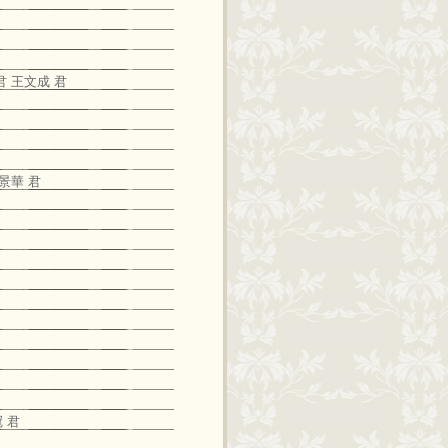
君 王文成 君
景華 君
 君