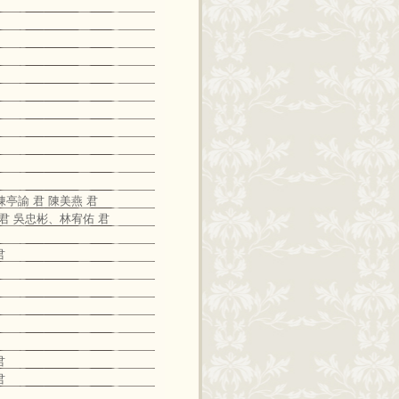
陳亭諭 君 陳美燕 君
 君 吳忠彬、林宥佑 君
君
君
君