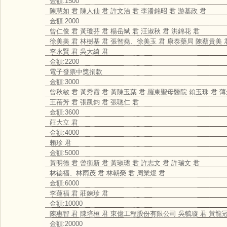
金額:1500
陳慧如 君 陳人仙 君 許文治 君 李潘銘昭 君 游基政 君
金額:2000
曾仁俊 君 黃瓊芬 君 楊岳斌 君 汪淑秋 君 洪錦花 君
徐美美 君 林樹基 君 張智堯、徐美玉 君 康泰藥局 陳蔡貴美 
李永賢 君 吳大綺 君
金額:2200
電子發票中獎捐款
金額:3000
曾秋敏 君 黃秀霞 君 黃陳玉葉 君 羅東聖母醫院 賴玉珠 君 薄
王蓓芳 君 張凱鈞 君 張聰仁 君
金額:3600
莊大立 君
金額:4000
賴珍 君
金額:5000
黃明德 君 曾衡新 君 黃琡珺 君 許志文 君 許瑞文 君
林德福、林雨茂 君 林朝榮 君 周業煜 君
金額:6000
李蓮福 君 莊鍊珍 君
金額:10000
陳惠智 君 陳培桓 君 東億工程股份有限公司 吳毓璇 君 黃龍冠
金額:20000