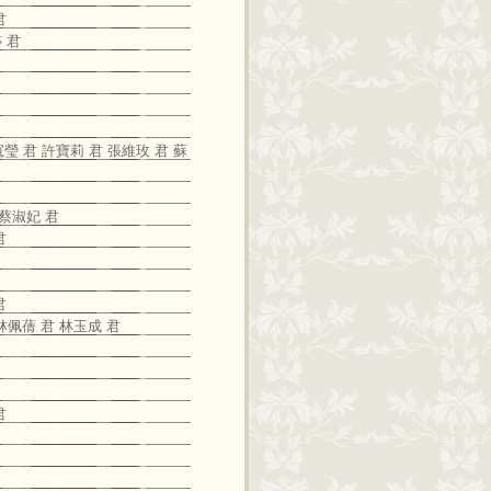
君
 君
 君 許寶莉 君 張維玫 君 蘇
 蔡淑妃 君
君
君
林佩蒨 君 林玉成 君
君