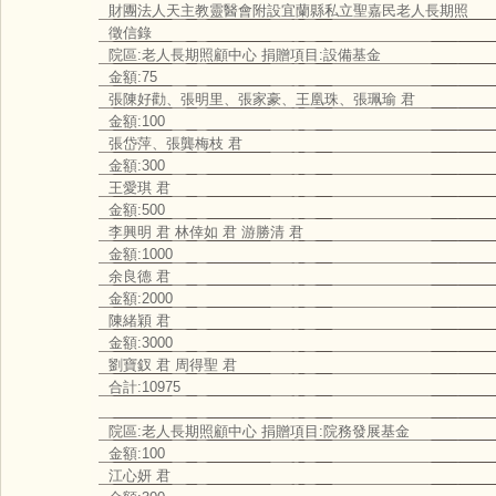
財團法人天主教靈醫會附設宜蘭縣私立聖嘉民老人長期照
徵信錄
院區:老人長期照顧中心 捐贈項目:設備基金
金額:75
張陳好勸、張明里、張家豪、王凰珠、張珮瑜 君
金額:100
張岱萍、張龔梅枝 君
金額:300
王愛琪 君
金額:500
李興明 君 林倖如 君 游勝清 君
金額:1000
余良德 君
金額:2000
陳緒穎 君
金額:3000
劉寶釵 君 周得聖 君
合計:10975
院區:老人長期照顧中心 捐贈項目:院務發展基金
金額:100
江心妍 君