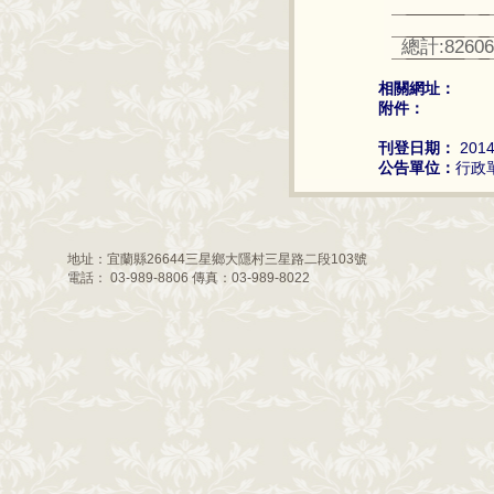
總計:82606
相關網址：
附件：
刊登日期：
2014
公告單位：
行政
地址：宜蘭縣26644三星鄉大隱村三星路二段103號
電話： 03-989-8806 傳真：03-989-8022