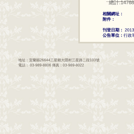
總計:14768
相關網址：
附件：
刊登日期：
2013
公告單位：
行政
地址：宜蘭縣26644三星鄉大隱村三星路二段103號
電話： 03-989-8806 傳真：03-989-8022