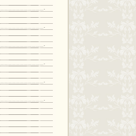
﹏﹏﹏﹏﹏﹏﹏﹏﹏﹏﹏-
﹏﹏﹏﹏﹏﹏﹏﹏﹏﹏﹏-
﹏﹏﹏﹏﹏﹏﹏﹏﹏﹏﹏-
﹏﹏﹏﹏﹏﹏﹏﹏﹏﹏﹏-
﹏﹏﹏﹏﹏﹏﹏﹏﹏﹏﹏-
﹏﹏﹏﹏﹏﹏﹏﹏﹏﹏﹏-