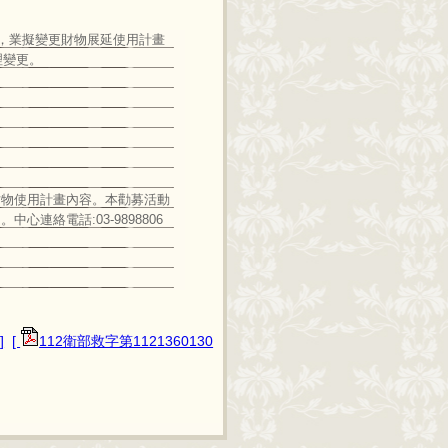
」，業擬變更財物展延使用計畫
理變更。
財物使用計畫內容。本勸募活動
連絡電話:03-9898806
]
[
112衛部救字第1121360130