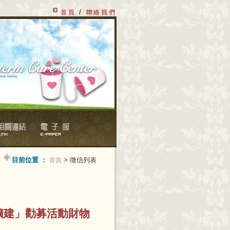
/
首頁
聯絡我們
目前位置 ：
> 徵信列表
首頁
擴建」勸募活動財物