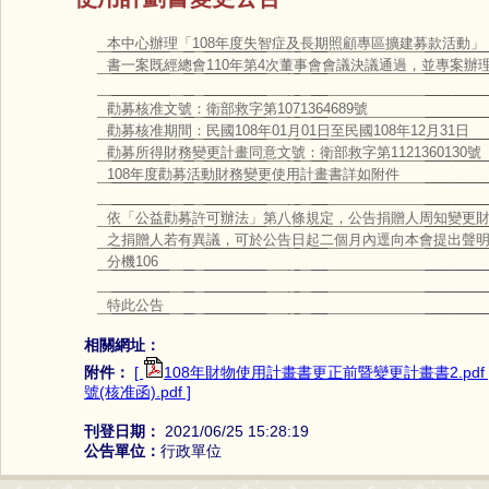
本中心辦理「108年度失智症及長期照顧專區擴建募款活動
書一案既經總會110年第4次董事會會議決議通過，並專案辦
勸募核准文號：衛部救字第1071364689號
勸募核准期間：民國108年01月01日至民國108年12月31日
勸募所得財務變更計畫同意文號：衛部救字第1121360130號
108年度勸募活動財務變更使用計畫書詳如附件
依「公益勸募許可辦法」第八條規定，公告捐贈人周知變更
之捐贈人若有異議，可於公告日起二個月內逕向本會提出聲明。中心
分機106
特此公告
相關網址：
附件：
[
108年財物使用計畫書更正前暨變更計畫書2.pdf 
號(核准函).pdf ]
刊登日期：
2021/06/25 15:28:19
公告單位：
行政單位