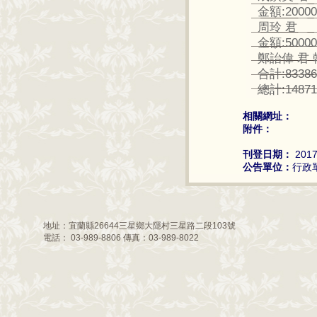
金額:20000
周玲 君
金額:50000
鄭詒偉 君 
合計:83386
總計:14871
相關網址：
附件：
刊登日期：
2017
公告單位：
行政
地址：宜蘭縣26644三星鄉大隱村三星路二段103號
電話： 03-989-8806 傳真：03-989-8022