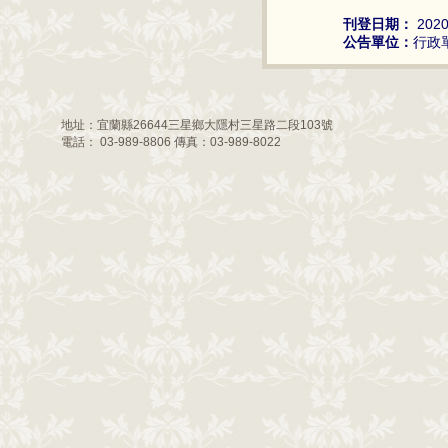
刊登日期：
2020
公告單位：
行政
地址：宜蘭縣26644三星鄉大隱村三星路二段103號
電話： 03-989-8806 傳真：03-989-8022