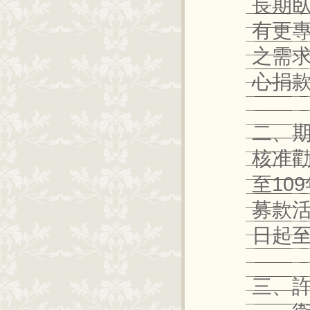
長期
有更
之需
心捐
二、
核准勸
至10
募款活
日起至
三、