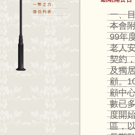
一幣之力
徵信列表
一、
本會
99年
老人
契約
及獨
顧。1
顧中
數已多
度開
區，