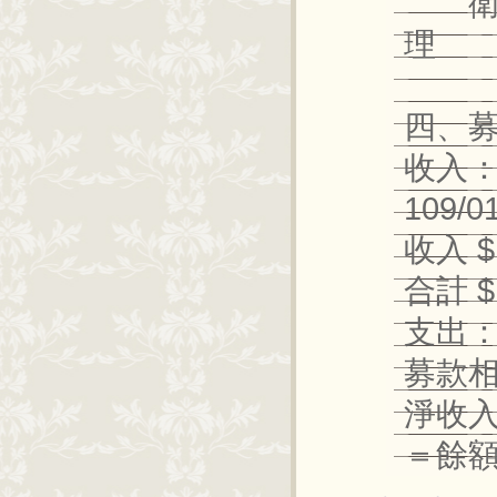
衛部救
理
四、
收入
109/
收入 $
合計 $
支出
募款相
淨收入$
＝餘額 