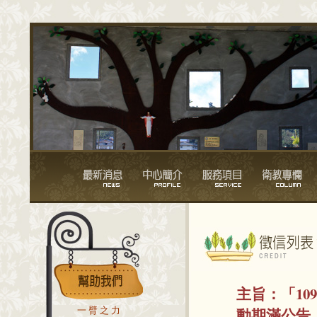
主旨：
「1
動期滿公告（
一臂之力