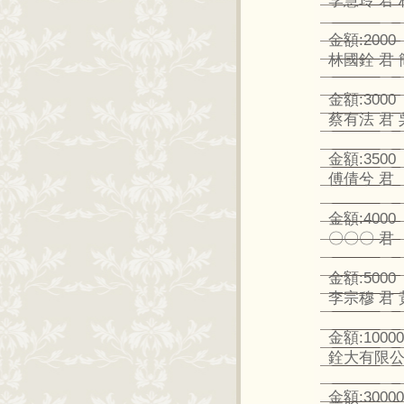
李慧玲 君 
金額:2000
林國銓 君 
金額:3000
蔡有法 君 
金額:3500
傅倩兮 君
金額:4000
〇〇〇 君
金額:5000
李宗穆 君 
金額:10000
銓大有限公
金額:30000