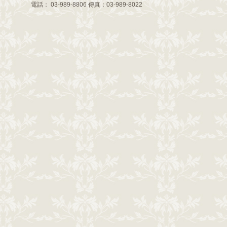
電話： 03-989-8806 傳真：03-989-8022