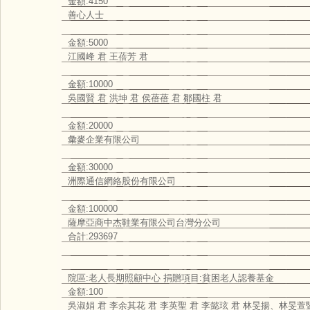
金額:4150
善心人士
金額:5000
江國峰 君 王蓓芳 君
金額:10000
吳國賢 君 洪坤 君 侯蓓蓓 君 鄒國柱 君
金額:20000
彙麥企業有限公司
金額:30000
洲際通信網絡股份有限公司
金額:100000
薩摩亞商中杰鞋業有限公司台灣分公司
合計:293697
院區:老人長期照顧中心 捐贈項目:貧困老人認養基金
金額:100
吳淑娟 君 李余其花 君 李英聖 君 李懿玹 君 林旻揚、林旻萱