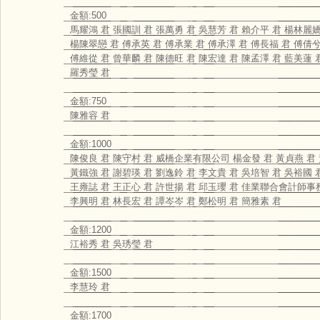
金額:500
馬耀鴻 君 張國訓 君 張萬勇 君 吳慧芳 君 賴介平 君 楊林麗嬌
楊陳翠戀 君 傅承英 君 傅承業 君 傅承澤 君 傅長福 君 傅倩兮
傅維從 君 曾華麟 君 陳德旺 君 陳宏達 君 陳孟澤 君 藍美蓮 
羅秀瑩 君
金額:750
陳雅容 君
金額:1000
陳俊良 君 陳守村 君 威橋企業有限公司 楊金發 君 黃貞燕 君
黃鐵強 君 謝碧瑛 君 劉逸鈴 君 李文貴 君 吳培智 君 吳裕國 
王雍誌 君 王正心 君 許世揚 君 邱玉瓔 君 佳業聯合會計師事
李興明 君 林長宏 君 譚岑岑 君 鄭松明 君 簡雅素 君
金額:1200
江裕秀 君 吳琇瑩 君
金額:1500
李慧玲 君
金額:1700