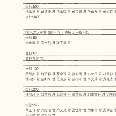
金額:500
傅承英 君 傅承業 君 傅承澤 君 傅長福 君 傅倩兮 君 傅維從 
合計:3400
院區:老人長期照顧中心 捐贈項目:一般捐款
金額:50
余金鳳 君 官金從 君 陳亮庭 君
金額:62
黃林春雪 君
金額:100
黃韻如 君 魏瑞容 君 蘇金珠 君 黃安岡 君 李銘昌 君 林秉叡 
林鴻鈞 君 范剛享 君 范暄辰 君 范楷㲾 君 李文萍 君 方克豐 
金額:200
徐熊鈿 君 翁美麗 君 馬莉婷 君 陳美鳳 君 郭李寶桂 君 劉美靜
金額:265
蔡玉玲 君 許婷瑜 君 梁又允 君 梁世承 君 梁東良 君 梁耕豪 
梁開勝 君 梁贄顯 君