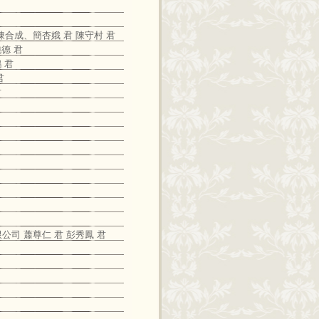
陳合成、簡杏娥 君 陳守村 君
純德 君
 君
君
君
公司 蕭尊仁 君 彭秀鳳 君