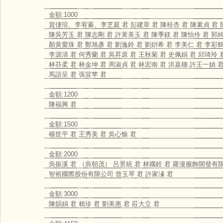
金額:1000
賀倢瑄、李宥蓁、李芝庭 君 彭建章 君 陳桂杏 君 陳素貞 君 
陳吳芳玉 君 陳志剛 君 許黃美玉 君 陳季鎂 君 陳怡伶 君 郭
顏黃愛珠 君 鄭旭彥 君 劉逸鈴 君 劉姸希 君 李美仁 君 李彩鶴
李源清 君 何秀蘭 君 吳昇原 君 王秋菊 君 史佩娟 君 邱琦玲 
林芬柔 君 林金坤 君 周淑貞 君 林宏南 君 洪嘉穗 許王一媜 
馬語呈 君 張宣苹 君
金額:1200
陳福興 君
金額:1500
楊世平 君 王秀美 君 吳心愉 君
金額:2000
吳振溪 君 （吳朝茂） 呂景統 君 林國銓 君 蘿漫服飾開發有限
智裕國際股份有限公司 曾玉琴 君 許家溱 君
金額:3000
陳韻娟 君 賴珍 君 劉美惠 君 莊大立 君