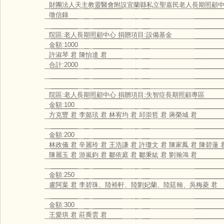
財團法人天主教靈醫會附設宜蘭縣私立聖嘉民老人長期照顧
徵信錄
院區:老人長期照顧中心 捐贈項目:設備基金
金額:1000
許淑琴 君 陳怡達 君
合計:2000
院區:老人長期照顧中心 捐贈項目:失智症長期照顧專區
金額:100
方克豐 君 李懿玹 君 林宥均 君 邱崇哲 君 蔣榮城 君
金額:200
林政儀 君 辛麗玲 君 王浩謙 君 許瓊文 君 陳家鳳 君 陳碧蓮 
陳麗玉 君 游嵐鈞 君 鄒依庭 君 鄒秉紘 君 劉瀚鴻 君
金額:250
盧阿葉 君 李碧珠、陸裕軒、陸劉妃蘭、陸廷翰、吳梅菱 君
金額:300
王愛琪 君 莊喬雲 君