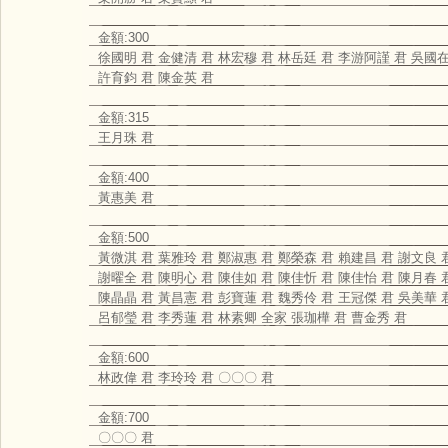
金額:300
徐國明 君 金健清 君 林宏穆 君 林岳廷 君 李游阿謹 君 吳國在
許育鈞 君 陳金英 君
金額:315
王月珠 君
金額:400
黃惠美 君
金額:500
黃微淇 君 葉雅玲 君 鄭淑惠 君 鄭榮森 君 賴建昌 君 謝文良 
謝曜全 君 陳明心 君 陳佳如 君 陳佳忻 君 陳佳怡 君 陳月春 
陳晶晶 君 黃昌憲 君 彭寶蓮 君 魏秀伶 君 王冠傑 君 吳美華 
呂郁瑩 君 李秀蓮 君 林素卿 全家 張珈樺 君 曹金秀 君
金額:600
林政偉 君 李玲玲 君 〇〇〇 君
金額:700
〇〇〇 君