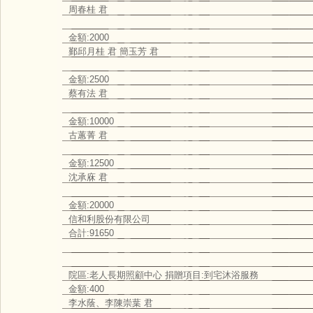
周春桂 君
金額:2000
鄞邱月桂 君 簡玉芳 君
金額:2500
蔡有法 君
金額:10000
古蕙菁 君
金額:12500
沈承庥 君
金額:20000
信和利股份有限公司
合計:91650
院區:老人長期照顧中心 捐贈項目:到宅沐浴服務
金額:400
李水蔭、李陳崇葉 君