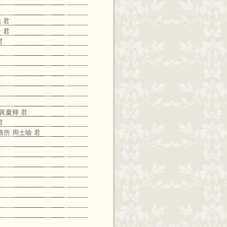
 君
 君
君
 黃慶輝 君
君
務所 周士喻 君