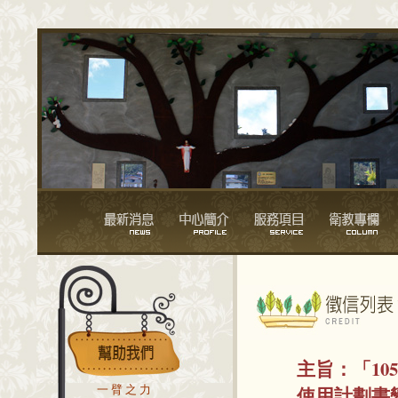
主旨：
「1
使用計劃書
一臂之力