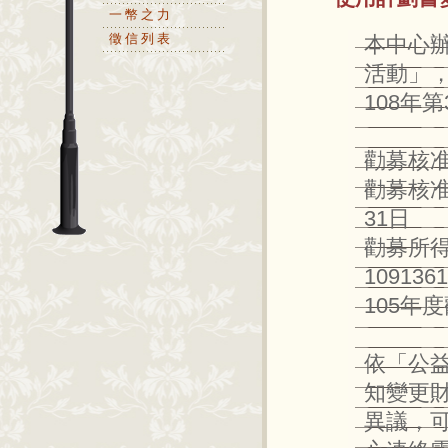
一幣之力
徵信列表
本中心辦
活動」
108年
勸募核准
勸募核准
31日
勸募所
109136
105年
依「公
知變更
異議，