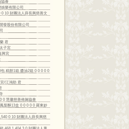
佈施協會
 LA經濟娛樂有限公司
5,540 0 10 財團法人薛長興慈善文
科毅研究開發股份有限公司
公司
芳蘭 君
蘭陽太子宮
羅東嘉興宮
士
0包.糕餅1箱.醬油2箱 0 0 0 0 0
市久天宮/江鴻助 君
君
覺寺
0 0 0 0 慧馨慈善佈施協會
鳳梨酥13盒 0 0 0 0 0 羅東妙
 15,540 0 10 財團法人薛長興慈
箱 468 1,404 3 0 財團法人萬