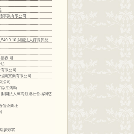
君
 有鑫生活事業有限公司
慧
 15,540 0 10 財團法人薛長興慈
、林福春 君
摩奇坊
業股份有限公司
 0 0 愷樂實業有限公司
業有限公司
市久天宮/江鴻助
972 3 0 財團法人萬海航運社會福利慈
0 明冠通信企業社
 君
 0 蔡廖秀雲