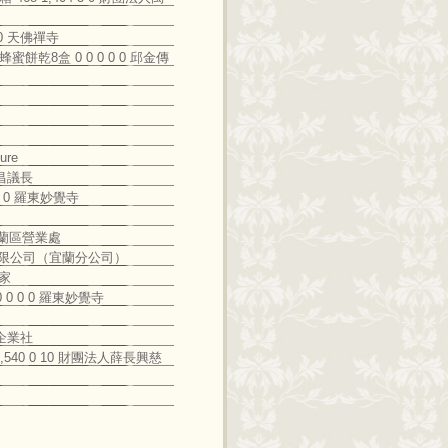
0 0 天佛禪寺
蜂蜜餅乾8盒 0 0 0 0 0 邱金傳
ure
陳文昌議長
 0 0 羅東妙覺寺
司 宜蘭區營業處
 上誼興業有限公司（宜蘭分公司）
闔家
 0 0 0 0 羅東妙覺寺
通信企業社
 15,540 0 10 財團法人薛長興慈