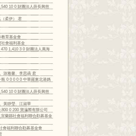
 15,540 10 0 財團法人薛長興慈
陳貴鳳（柔伊） 君
君
法人秀春教育基金會
益信託慶寶社會福利基金
 470 1,410 3 0 財團法人萬海
、邱燕秋、游雅馨、李思函 君
瓶 0 0 0 0 0 中華羅東北港媽
 15,540 10 0 財團法人薛長興慈
、李懋芳、黃靜瑩、江淑華
 10,800 0 200 寶灜際有限公司
 0 財團法人宜蘭縣社會福利聯合勸募基金
團法人宜蘭縣社會福利聯合勸募基金會
君