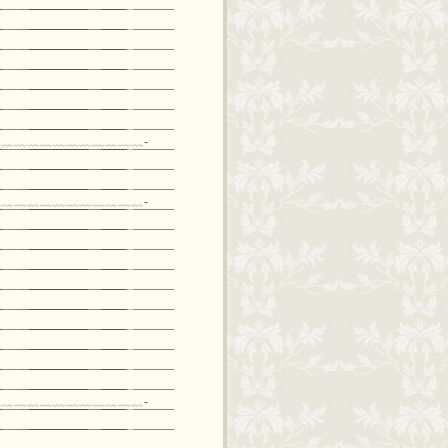
﹏﹏﹏﹏﹏﹏﹏﹏﹏﹏﹏-
﹏﹏﹏﹏﹏﹏﹏﹏﹏﹏﹏-
﹏﹏﹏﹏﹏﹏﹏﹏﹏﹏﹏-