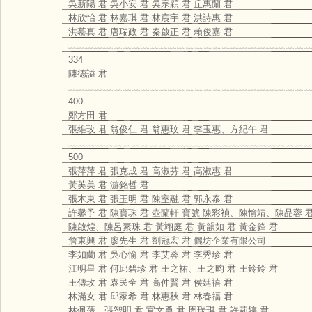
吳新陽 君 吳小安 君 吳宗穎 君 丘惠蘭 君
林欣怡 君 林嘉琪 君 林宸宇 君 洪詩惠 君
洪慕真 君 唐瑞政 君 秦啟正 君 賴俊嘉 君
﹏﹏﹏﹏﹏﹏﹏﹏﹏﹏﹏﹏﹏﹏﹏﹏﹏﹏﹏﹏﹏﹏﹏﹏﹏﹏﹏
334
陳德謚 君
﹏﹏﹏﹏﹏﹏﹏﹏﹏﹏﹏﹏﹏﹏﹏﹏﹏﹏﹏﹏﹏﹏﹏﹏﹏﹏﹏
400
鄭方田 君
張維玫 君 翁俊仁 君 翁惠玟 君 李玉惠、方紀午 君
﹏﹏﹏﹏﹏﹏﹏﹏﹏﹏﹏﹏﹏﹏﹏﹏﹏﹏﹏﹏﹏﹏﹏﹏﹏﹏﹏
500
張萍萍 君 張克成 君 高淑芬 君 高淑惠 君
黃芙美 君 游銘哲 君
張木東 君 張玉明 君 陳室融 君 郭永泰 君
許馨予 君 陳寶珠 君 壺蘭軒 寶號 陳彩禎、陳愉靖、陳品蓉 
陳啟煌、陳呂素珠 君 黃翊庭 君 黃韻如 君 黃金鋒 君
詹東興 君 廖先生 君 劉冠宏 君 儷坊企業有限公司
李如蘭 君 吳心愉 君 李艾蓉 君 李秀珍 君
江明星 君 何邱碧珍 君 王之祐、王之昀 君 王鈴鈴 君
王傳玫 君 袁民全 君 高仲賢 君 侯廷禧 君
林滿女 君 邱家希 君 林惠秋 君 林春福 君
林佩蒨、張智明 君 官文勇 君 周瑞琪 君 許莉婷 君