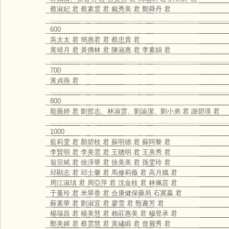
蔡淑妃 君 蔡素雲 君 戴秀美 君 鄭舜丹 君
﹏﹏﹏﹏﹏﹏﹏﹏﹏﹏﹏﹏﹏﹏﹏﹏﹏﹏﹏﹏﹏﹏﹏﹏﹏﹏﹏
600
吳太太 君 簡惠君 君 蔡忠貴 君
黃靖月 君 黃傳林 君 陳淑惠 君 李素娟 君
﹏﹏﹏﹏﹏﹏﹏﹏﹏﹏﹏﹏﹏﹏﹏﹏﹏﹏﹏﹏﹏﹏﹏﹏﹏﹏﹏
700
黃貞燕 君
﹏﹏﹏﹏﹏﹏﹏﹏﹏﹏﹏﹏﹏﹏﹏﹏﹏﹏﹏﹏﹏﹏﹏﹏﹏﹏﹏
800
龍薇婷 君 劉哲志、林淑雲、劉諭潔、劉小弟 君 謝碧瑛 君
﹏﹏﹏﹏﹏﹏﹏﹏﹏﹏﹏﹏﹏﹏﹏﹏﹏﹏﹏﹏﹏﹏﹏﹏﹏﹏﹏
1000
藍莉雯 君 顏碧枝 君 蘇明德 君 蘇阿黎 君
李賢明 君 李美雲 君 王聰明 君 王美秀 君
翁宗斌 君 徐淳華 君 徐美美 君 孫雯玲 君
邱顯志 君 邱士馨 君 馬修莉薇 君 高月娥 君
周江淑瑱 君 周亞萍 君 沈金枝 君 林佩芸 君
于蔓玲 君 米翠香 君 合康健保藥局 石冀嬴 君
蘇素華 君 劉淑宜 君 廖雪 君 甄書芳 君
楊瑞昌 君 楊美慧 君 賴莊惠美 君 穆昱承 君
鄭美嬋 君 蔡雲慧 君 黃繡緞 君 曾麗秀 君