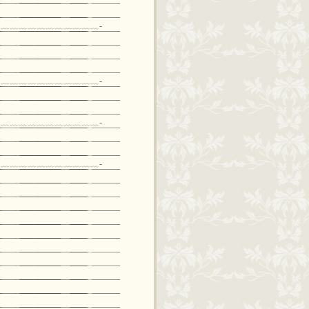
﹏﹏﹏﹏﹏﹏﹏﹏﹏﹏﹏-
﹏﹏﹏﹏﹏﹏﹏﹏﹏﹏﹏-
﹏﹏﹏﹏﹏﹏﹏﹏﹏﹏﹏-
﹏﹏﹏﹏﹏﹏﹏﹏﹏﹏﹏-