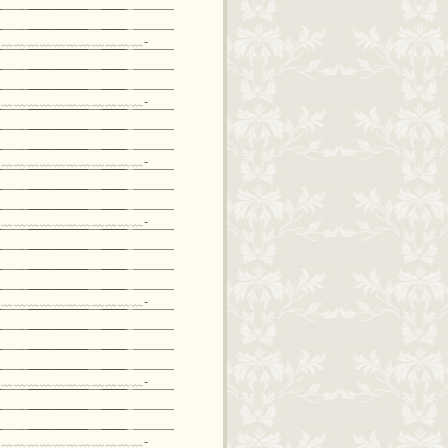
﹏﹏﹏﹏﹏﹏﹏﹏﹏﹏﹏-
﹏﹏﹏﹏﹏﹏﹏﹏﹏﹏﹏-
﹏﹏﹏﹏﹏﹏﹏﹏﹏﹏﹏-
﹏﹏﹏﹏﹏﹏﹏﹏﹏﹏﹏-
﹏﹏﹏﹏﹏﹏﹏﹏﹏﹏﹏-
﹏﹏﹏﹏﹏﹏﹏﹏﹏﹏﹏-
﹏﹏﹏﹏﹏﹏﹏﹏﹏﹏﹏-