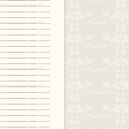
﹏﹏﹏﹏﹏﹏﹏﹏﹏﹏﹏-
﹏﹏﹏﹏﹏﹏﹏﹏﹏﹏﹏-
﹏﹏﹏﹏﹏﹏﹏﹏﹏﹏﹏-
﹏﹏﹏﹏﹏﹏﹏﹏﹏﹏﹏-