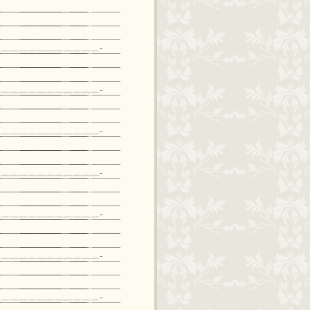
﹏﹏﹏﹏﹏﹏﹏﹏﹏﹏﹏-
﹏﹏﹏﹏﹏﹏﹏﹏﹏﹏﹏-
﹏﹏﹏﹏﹏﹏﹏﹏﹏﹏﹏-
﹏﹏﹏﹏﹏﹏﹏﹏﹏﹏﹏-
﹏﹏﹏﹏﹏﹏﹏﹏﹏﹏﹏-
﹏﹏﹏﹏﹏﹏﹏﹏﹏﹏﹏-
﹏﹏﹏﹏﹏﹏﹏﹏﹏﹏﹏-