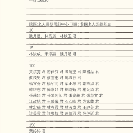
合計:16920
院區:老人長期照顧中心 項目: 貧困老人認養基金
10
魏月足、林秀麗、林秋玉 君
﹏﹏﹏﹏﹏﹏﹏﹏﹏﹏﹏﹏﹏﹏﹏﹏﹏﹏﹏﹏﹏﹏﹏﹏﹏﹏﹏
15
林汝成、宋淳惠、魏月足 君
﹏﹏﹏﹏﹏﹏﹏﹏﹏﹏﹏﹏﹏﹏﹏﹏﹏﹏﹏﹏﹏﹏﹏﹏﹏﹏﹏
100
黃祺雯 君 游佳芬 君 陳清塗 君 陳裕品 君
蔡茂男 君 蔡雪惠 君 鄭淑行 君
楊宜蒼 君 楊詔同 君 葉正雄 君 鄒燕淑 君
韓維志 君 簡嘉妤 君 劉瑜甄 君 楊允綺 君
張莉娟 君 張陳阿卻 君 張慶義 君 張慧文 君
江政馳 君 王馨儀 君 石乙峰 君 吳家蘭 君
林宏穆 君 林春霞 君 林汝成 君 王靜美 君
許美雲 君 許瓊枝 君 連偉羽 君 薛仲廷 君
﹏﹏﹏﹏﹏﹏﹏﹏﹏﹏﹏﹏﹏﹏﹏﹏﹏﹏﹏﹏﹏﹏﹏﹏﹏﹏﹏
150
葉婷婷 君