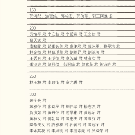
﹏﹏﹏﹏﹏﹏﹏﹏﹏﹏﹏﹏﹏﹏﹏﹏﹏﹏﹏﹏﹏﹏﹏﹏﹏﹏﹏
160
郭河郎、游寶銀、郭柏宏、郭倚華、郭王阿進 君
﹏﹏﹏﹏﹏﹏﹏﹏﹏﹏﹏﹏﹏﹏﹏﹏﹏﹏﹏﹏﹏﹏﹏﹏﹏﹏﹏
200
吳怡平 君 李安枝 君 李縈宣 君 王文信 君
蔡天送 君
廖映蘭 君 趙張智美 君 盧俐君 君 蔡詠丞、蔡旻浩 君
林金益 君 林蔡琇華 君 劉福昇 君 劉治珍 君
王秀月 君 王明德 君 卓芳緻 君 林淑女 君
張鴻進 君 彭冠傑、彭冠綸 君 曾素花 君 黃淑吟 君
﹏﹏﹏﹏﹏﹏﹏﹏﹏﹏﹏﹏﹏﹏﹏﹏﹏﹏﹏﹏﹏﹏﹏﹏﹏﹏﹏
250
林玉枝 君 李政衡 君 童尤香 君
﹏﹏﹏﹏﹏﹏﹏﹏﹏﹏﹏﹏﹏﹏﹏﹏﹏﹏﹏﹏﹏﹏﹏﹏﹏﹏﹏
300
鍾全亮 君
戴雅萍 君 廖錦呈 君 劉佳珍 君 楊志強 君
賀廣如 君 黃丹萍 君 游景彬 君 黃冠昭 君
黃秋女 君 傅朝昌 君 陳惠美 君 陳淑芬 君
陳孫美女 君 許雅榛 君 郭薆君 君 陳冠宇 君
李余其花 君 李興明 君 李游素蘭 君 吳國榮 君