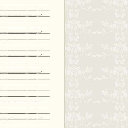
﹏﹏﹏﹏﹏﹏﹏﹏﹏﹏﹏-
﹏﹏﹏﹏﹏﹏﹏﹏﹏﹏﹏-
﹏﹏﹏﹏﹏﹏﹏﹏﹏﹏﹏-
﹏﹏﹏﹏﹏﹏﹏﹏﹏﹏﹏-
﹏﹏﹏﹏﹏﹏﹏﹏﹏﹏﹏-
﹏﹏﹏﹏﹏﹏﹏﹏﹏﹏﹏-