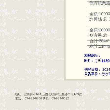
穩檉紙業股
金額:10000
許晉銘 君
金額:20000
蔡宜恩 君
合計:38441
總計:11448
相關網址：
附件：
[
113
刊登日期：
2024
公告單位：
行政
地址：宜蘭縣26644三星鄉大隱村三星路二段103號
電話： 03-989-8806 傳真：03-989-8022