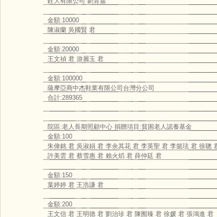
銓大有限公司 劉育嘉
金額:10000
陳淑蘭 吳國賢 君
金額:20000
王文禎 君 游麗玉 君
金額:100000
薩摩亞商中杰鞋業有限公司台灣分公司
合計:289365
院區:老人長期照顧中心 捐贈項目:貧困老人認養基金
金額:100
朱偉銘 君 吳淑娟 君 李余其花 君 李英聖 君 李懿玹 君 徐聰 
許美雲 君 蔡雪惠 君 賴火熖 君 薛仲廷 君
金額:150
葉婷婷 君 王浩謙 君
金額:200
王文信 君 王明德 君 劉治珍 君 陳囿臻 君 徐媛 君 張鴻進 君