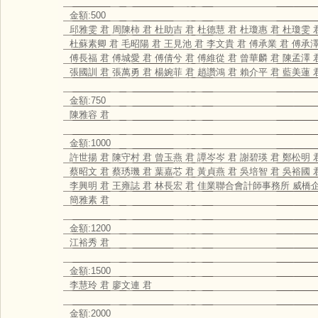
金額:500
邱雅雯 君 周陳柿 君 杜助吉 君 杜德慧 君 杜瓊惠 君 杜瓊雯 
杜蘇素卿 君 毛昭陽 君 王見池 君 李文貴 君 傅承業 君 傅承澤
傅長福 君 傅城愛 君 傅倩兮 君 傅維從 君 曾華麟 君 陳孟澤 
張國訓 君 張萬勇 君 楊婉菲 君 趙讚鴻 君 賴介平 君 藍美蓮 
金額:750
陳雅容 君
金額:1000
許世揚 君 陳守村 君 曾玉燕 君 譚岑岑 君 謝碧瑛 君 鄭松明 
蔡昭文 君 蔡琇璣 君 葉嘉芯 君 黃貞燕 君 吳培智 君 吳裕國 
李興明 君 王雍誌 君 林長宏 君 佳業聯合會計師事務所 威橋
簡雅素 君
金額:1200
江裕秀 君
金額:1500
李慧玲 君 廖文連 君
金額:2000