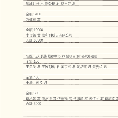
鄞邱月桂 君 劉榮德 君 簡玉芳 君
金額:3400
吳敬和 君
金額:10000
李信義 君 信和利股份有限公司
合計:68300
院區:老人長期照顧中心 捐贈項目:到宅沐浴服務
金額:100
王美懿 君 王陳彩梅 君 黃宗熙 君 黃品瑄 君 黃姿綾 君
金額:400
王海、郭汝 君
金額:500
傅承業 君 傅承澤 君 傅長福 君 傅城愛 君 傅倩兮 君 傅維從 
合計:3900