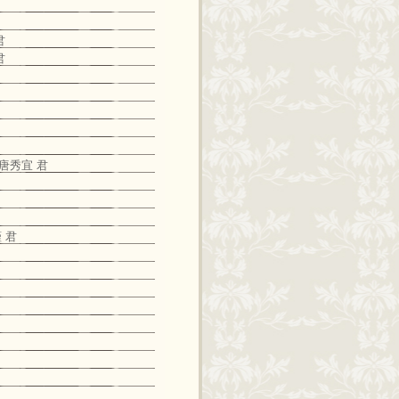
君
君
 唐秀宜 君
 君