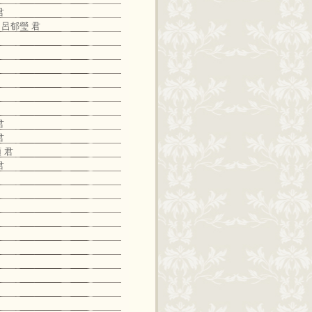
君
 呂郁瑩 君
君
君
 君
君