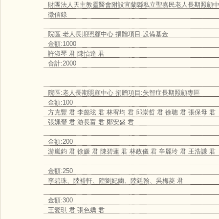
財團法人天主教靈醫會附設宜蘭縣私立聖嘉民老人長期照顧
徵信錄
院區:老人長期照顧中心 捐贈項目:設備基金
金額:1000
許淑琴 君 陳怡達 君
合計:2000
院區:老人長期照顧中心 捐贈項目:失智症長期照顧專區
金額:100
方克豐 君 李懿玹 君 林宥均 君 邱崇哲 君 徐聰 君 張保母 君
張姵瑩 君 游長富 君 鄭安盛 君
金額:200
游嵐鈞 君 徐媛 君 陳碧蓮 君 林政儀 君 辛麗玲 君 王浩謙 君
金額:250
李碧珠、陸裕軒、陸劉妃蘭、陸廷翰、吳梅菱 君
金額:300
王愛琪 君 張色嬌 君