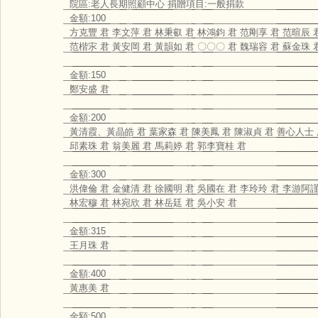
院區:老人長期照顧中心 捐贈項目:一般捐款
金額:100
方克豐 君 李文萍 君 林秉叡 君 林鴻鈞 君 范剛享 君 范暄辰 
范楷㲾 君 黃安岡 君 黃韻如 君 〇〇〇 君 魏瑞容 君 蘇金珠 
金額:150
鄭安盛 君
金額:200
黃清霞、黃晶皓 君 葉家森 君 陳美鳳 君 陳淑貞 君 善心人士
邱素珠 君 翁美麗 君 馬莉婷 君 郭李寶桂 君
金額:300
洪偉倫 君 金健清 君 徐國明 君 吳國在 君 李玲玲 君 李游阿謹
林宏穆 君 林宛欣 君 林岳廷 君 吳小安 君
金額:315
王月珠 君
金額:400
黃惠美 君
金額:500