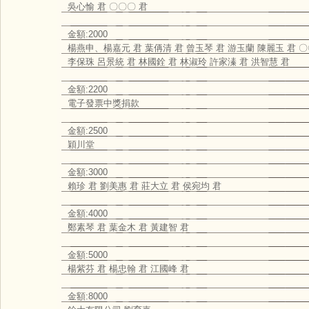
吳心愉 君 〇〇〇 君
金額:2000
楊燕申、楊嘉元 君 葉侢清 君 曾玉琴 君 游玉蘭 陳麗玉 君 〇
李保珠 呂景統 君 林國銓 君 林淑玲 許家溱 君 洪智慧 君
金額:2200
電子發票中獎捐款
金額:2500
穎川堂
金額:3000
賴珍 君 劉美惠 君 莊大立 君 侯宛均 君
金額:4000
鄭素琴 君 葉金木 君 黃建智 君
金額:5000
楊紫芬 君 楊忠翰 君 江國峰 君
金額:8000