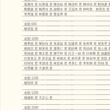
葉雅玲 君 彭寶蓮 君 陳佳如 君 陳佳忻 君 陳佳怡 君 鄭旭彥 
鄭榮森 君 魏秀伶 君 謝曜全 君 王冠杰 君 林昀萱、林育安 君
李秀蓮 君 林愛家 君 曹金秀 君
金額:600
陳登龍 君
金額:1000
陳季鎂 君 陳怡伶 君 辜基益 君 彭建章 君 焦宥華 君 簡美琴 
賴煥宗 君 顏美美 君 蕭尊仁 君 劉姸希 君 馬喆緯 君 張人偉 
郭純德 君 陳主恩 君 陳守村 君 許王一媜 君 許炳耀 君 姚慶順
許黃美玉 君 吳宗益 君 林懿光 君 林芬柔 君 林金坤 君 班凱 
邱琦玲 君 李源清 君 林宏南 君 李美仁 君 李彩鶴 君 田禎 君
何秀蘭 君 方連琪 君
金額:1100
楊明祥 君
金額:1200
楊穆郁 君 王正心 君
金額:1500