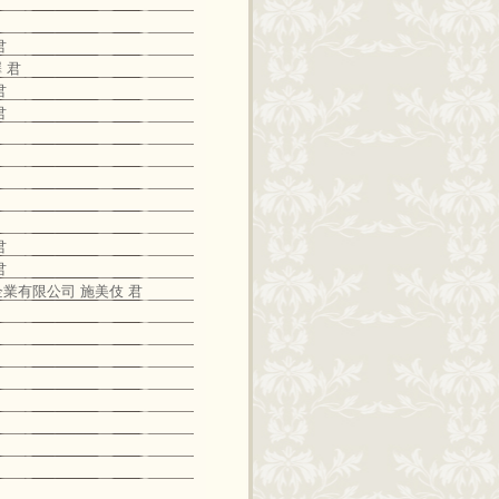
君
 君
君
君
君
君
企業有限公司 施美伎 君