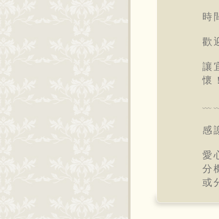
時
歡
讓
懷
﹏
感
愛
分
或