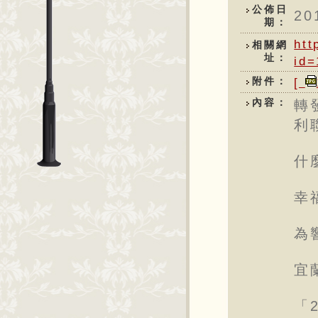
公佈日
20
期：
htt
相關網
址：
id=
[
附件：
內容：
轉
利
什
幸
為
宜
「