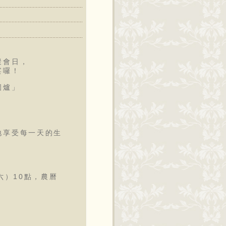
聚會日，
宴囉！
圍爐」
地享受每一天的生
」
六）10點，農曆