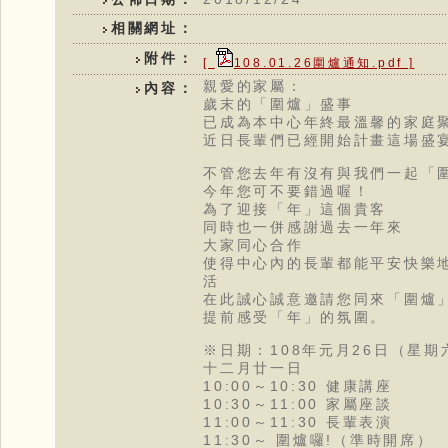
相關網址：
附件：
[
108.01.26圍爐通知.pdf ]
親愛的家屬：
內容：
歲末的「圍爐」盛事
已成為本中心年終最溫馨的家庭
近日長輩們已經開始計畫這場盛
不管您去年有沒有與我們一起「
今年您可不要錯過喔！
為了迎接「年」這個貴客
同時也一併感謝過去一年來
大家同心合作
使得中心內的長輩都能平安快樂
活
在此誠心誠意邀請您同來「圍爐
提前感受「年」的氛圍。
※日期：108年元月26日（星期
十二月廿一日
10:00～10:30 健康講座
10:30～11:00 家屬座談
11:00～11:30 長輩表演
11:30～ 圍爐囉!（準時開席）