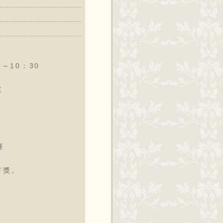
0～10：30
庭
賽
有獎。